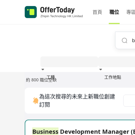
首頁
職位
專
工種
工作地點
約 800 職位空缺
經驗
為這次搜尋的未來上新職位創建
訂閱
Business
Development Manager (