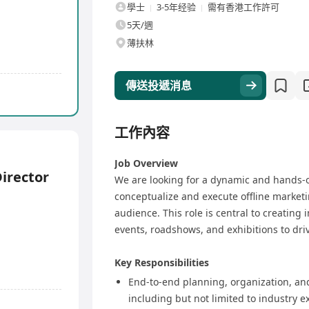
學士
3-5年经验
需有香港工作許可
5天/週
薄扶林
傳送投遞消息
工作內容
Job Overview
irector
We are looking for a dynamic and hands
conceptualize and execute offline marketin
audience. This role is central to creating
events, roadshows, and exhibitions to dri
Key Responsibilities
End-to-end planning, organization, and
including but not limited to industry 