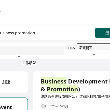
區
搜
HK$
工作類型
教育程度
福利待遇
全職
Business
Development 
創建
&
Promotion
)
港話通全維服務有限公司·IT資訊科技/電子商
Event
HK $25K-35K/月