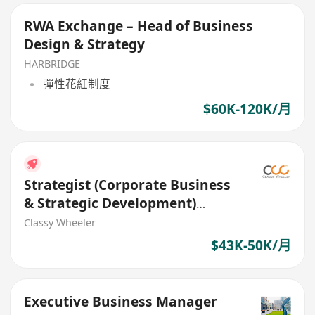
RWA Exchange – Head of Business
Design & Strategy
HARBRIDGE
彈性花紅制度
$60K-120K/月
Strategist (Corporate Business
& Strategic Development)
(Bank)
Classy Wheeler
$43K-50K/月
Executive Business Manager