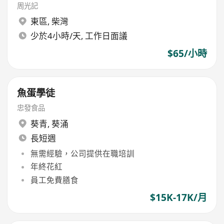
周光記
東區
,
柴灣
少於4小時/天, 工作日面議
$65/小時
魚蛋學徒
忠發食品
葵青
,
葵涌
長短週
無需經驗，公司提供在職培訓
年終花紅
員工免費膳食
$15K-17K/月