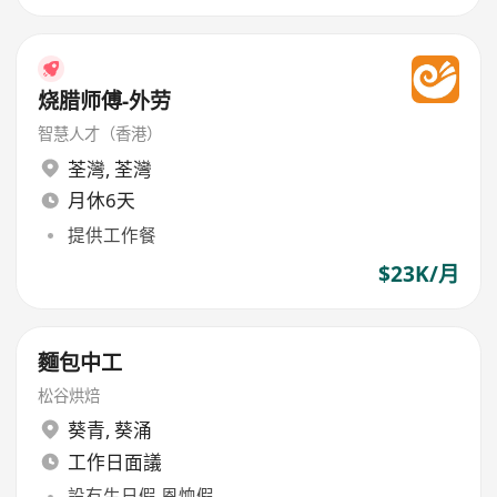
烧腊师傅-外劳
智慧人才（香港）
荃灣
,
荃灣
月休6天
提供工作餐
$23K/月
麵包中工
松谷烘焙
葵青
,
葵涌
工作日面議
設有生日假,恩恤假