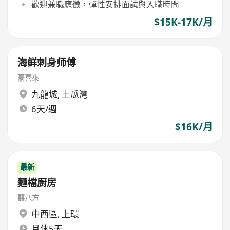
歡迎兼職應徵，彈性安排面試與入職時間
$15K-17K/月
海鲜刺身师傅
豪喜來
九龍城
,
土瓜灣
6天/週
$16K/月
最新
麵檔㕑房
囍八方
中西區
,
上環
月休5天