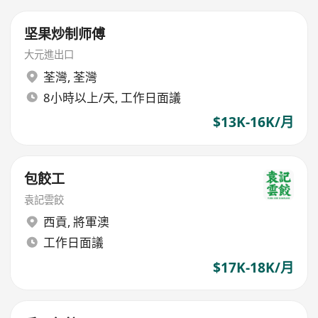
坚果炒制师傅
大元進出口
荃灣
,
荃灣
8小時以上/天, 工作日面議
$13K-16K/月
包餃工
袁記雲餃
西貢
,
將軍澳
工作日面議
$17K-18K/月