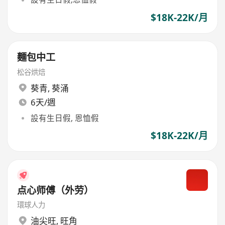
$18K-22K/月
麵包中工
松谷烘焙
葵青
,
葵涌
6天/週
設有生日假, 恩恤假
$18K-22K/月
点心师傅（外劳）
環球人力
油尖旺
,
旺角