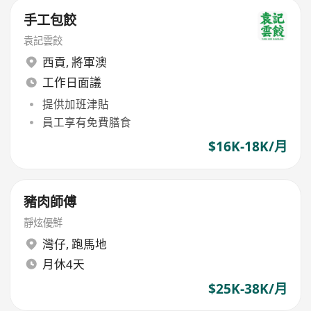
手工包餃
袁記雲餃
西貢
,
將軍澳
工作日面議
提供加班津貼
員工享有免費膳食
$16K-18K/月
豬肉師傅
靜炫優鮮
灣仔
,
跑馬地
月休4天
$25K-38K/月