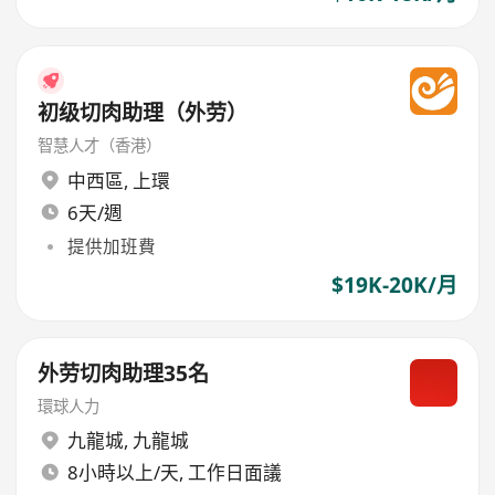
初级切肉助理（外劳）
智慧人才（香港）
中西區
,
上環
6天/週
提供加班費
$19K-20K/月
外劳切肉助理35名
環球人力
九龍城
,
九龍城
8小時以上/天, 工作日面議