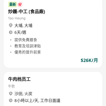
最新
炒鑊-中工 (食品廠)
Tao Heung
大埔
,
大埔
6天/週
提供免費膳食
教育及培訓津貼
優秀的晉升前景
$26K/月
牛肉档员工
牛勢
沙田
,
火炭
8小時以上/天, 工作日面議