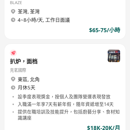
BLAZE
荃灣
,
荃灣
4~8小時/天, 工作日面議
$65-75/小時
扒炉，面档
克茗國際
東區
,
北角
月休5天
設季度表現獎金，按個人及團隊營運表現發放
入職滿一年享7天有薪年假，隨年資遞增至14天
提供在職培訓及技能提升，包括廚藝分享、食材知
識講座
$18K-20K/月