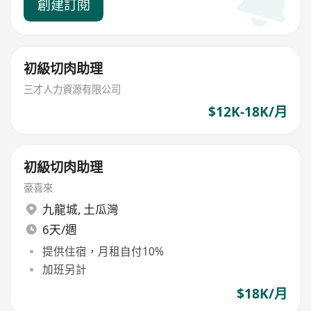
創建訂閱
初級切肉助理
三才人力資源有限公司
$12K-18K/月
初級切肉助理
豪喜來
九龍城
,
土瓜灣
6天/週
提供住宿，月租自付10%
加班另計
$18K/月