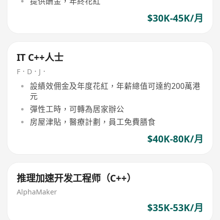
提供酬金，年終花紅
$30K-45K/月
IT C++人士
F．D．J．
設績效佣金及年度花紅，年薪總值可達約200萬港
元
彈性工時，可轉為居家辦公
房屋津貼，醫療計劃，員工免費膳食
$40K-80K/月
推理加速开发工程师（C++）
AlphaMaker
$35K-53K/月