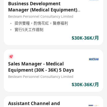
Business Development
Manager (Medical Equipment)
36K
Besteam Personnel Consultancy Limited
提供雙糧，酌情花紅，醫療福利
實行5天工作週制
$30K-36K/月
Sales Manager - Medical
Equipment (30K - 36K) 5 Days
Besteam Personnel Consultancy Limited
$30K-36K/月
Assistant Channel and