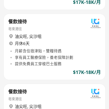
$17K-18K/月
餐飲接待
粵來港往
油尖旺
,
尖沙咀
月休6天
月薪含住宿津貼，雙糧待遇
享有員工醫療保險，養老保障計劃
提供免費員工穿梭巴士服務
$17K-18K/月
餐飲接待
粵來港往
油尖旺
,
尖沙咀