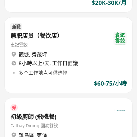
$20K-30K/月
兼職
兼职店员（餐饮店）
袁記雲餃
觀塘
,
秀茂坪
8小時以上/天, 工作日面議
多个工作地点可供选择
$60-75/小時
初級廚師 (飛機餐)
Cathay Dining 國泰餐飲
離島區
,
東涌