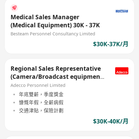
Medical Sales Manager
(Medical Equipment) 30K - 37K
Besteam Personnel Consultancy Limited
$30K-37K/月
Regional Sales Representative
(Camera/Broadcast equipment)
- UK Listed Company
Adecco Personnel Limited
年底雙薪，季度獎金
慷慨年假，全薪病假
交通津貼，保險計劃
$30K-40K/月