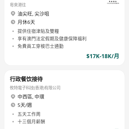
粵來港往
油尖旺
,
尖沙咀
月休6天
提供住宿津貼及雙糧
享有澳門法定假期及健康保障福利
免費員工穿梭巴士通勤
$17K-18K/月
行政餐饮接待
攸特電子科技(香港)有限公司
中西區
,
中環
5天/週
五天工作周
十三個月薪酬