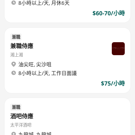
8小時以上/天, 月休6天
$60-70/小時
兼職
兼職侍應
湘上湘
油尖旺
,
尖沙咀
8小時以上/天, 工作日面議
$75/小時
兼職
酒吧侍應
太平洋酒吧
九龍城
,
九龍城