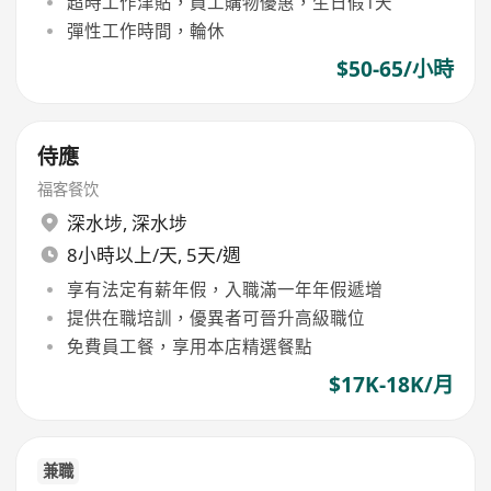
超時工作津貼，員工購物優惠，生日假1天
彈性工作時間，輪休
$50-65/小時
侍應
福客餐饮
深水埗
,
深水埗
8小時以上/天, 5天/週
享有法定有薪年假，入職滿一年年假遞增
提供在職培訓，優異者可晉升高級職位
免費員工餐，享用本店精選餐點
$17K-18K/月
兼職