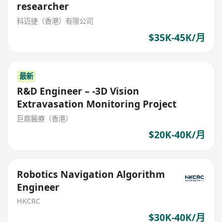
researcher
科迈捷（香港）有限公司
$35K-45K/月
最新
R&D Engineer – -3D Vision
Extravasation Monitoring Project
巨鼎醫療（香港）
$20K-40K/月
Robotics Navigation Algorithm
Engineer
HKCRC
$30K-40K/月