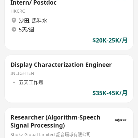
Intern/ Postdoc
HKCRC
沙田
,
馬料水
5天/週
$20K-25K/月
Display Characterization Engineer
INLIGHTEN
五天工作週
$35K-45K/月
Researcher (Algorithm-Speech
Signal Processing)
Shokz Global Limited 韶音環球有限公司