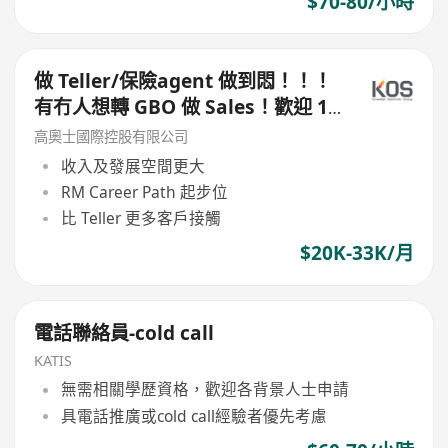
$70-80/小時
做 Teller/保險agent 做到悶！！！
有冇人想轉 GBO 做 Sales！歡迎 1
年+ Branch經驗即可試 未齊牌都考
高奧士國際控股有限公司
慮
收入及發展空間更大
RM Career Path 起步位
比 Teller 更多客戶接觸
$20K-33K/月
電話聯絡員-cold call
KATIS
無需相關學歷資格，歡迎各背景人士申請
具電話推廣或cold call經驗者優先考慮