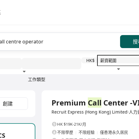
區
搜
HK$
工作類型
教育程度
福利待遇
全職
Premium
Call
Center -VI
創建
Recruit Express (Hong Kong) Limite
HK $19K-21K/月
不限學歷
不限經驗
僅香港永久居民
CS