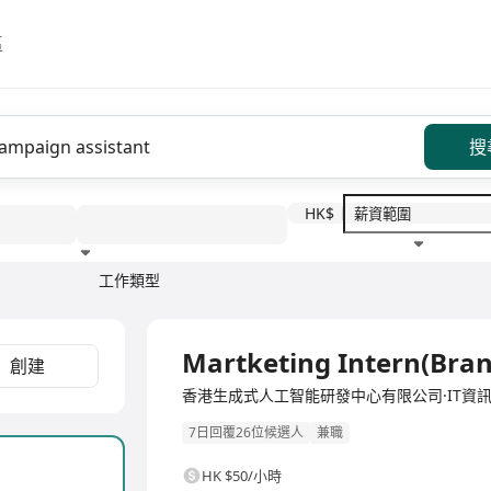
區
搜
HK$
工作類型
教育程度
福利待遇
Martketing Intern(Bra
創建
香港生成式人工智能研發中心有限公司·IT資
7日回覆26位候選人
兼職
HK $50/小時