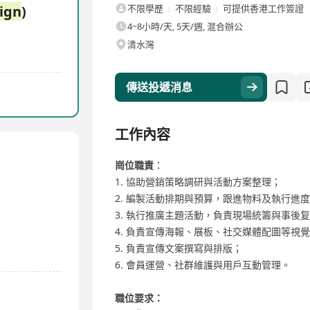
ign
)
不限學歷
不限經驗
可提供香港工作簽證
4~8小時/天, 5天/週, 混合辦公
清水灣
傳送投遞消息
工作內容
崗位職責
：
1. 協助營銷策略調研與活動方案整理；
2. 編製活動排期與預算，跟進物料及執行進
3. 執行推廣主題活動，負責現場統籌與事後
4. 負責宣傳海報、展板、社交媒體配圖等視
5. 負責宣傳文案撰寫與排版；
6. 會員運營、社群維護與用戶互動管理。
職位要求：