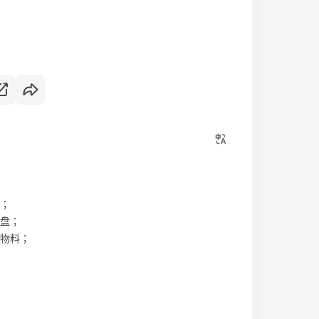
度；
复盘；
覺物料；