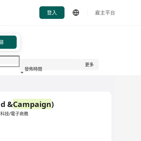
登入
雇主平台
尋
更多
發佈時間
行業
nd &
Campaign
)
訊科技/電子商務