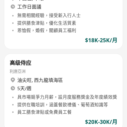
工作日面議
無需相關經驗，接受新入行人士
提供膳食津貼，優化生活質素
恩恤假，婚假，關顧員工福利
$18K-25K/月
高级侍应
利唐亞洲
油尖旺
,
西九龍填海區
5天/週
具市場競爭力月薪，設月度服務獎金及年度績效獎
提供在職培訓，涵蓋餐飲禮儀、葡萄酒知識等
員工膳食津貼或免費員工餐
$20K-30K/月