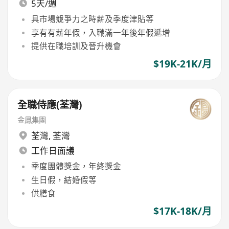
5天/週
具市場競爭力之時薪及季度津貼等
享有有薪年假，入職滿一年後年假遞增
提供在職培訓及晉升機會
$19K-21K/月
全職侍應(荃灣)
金鳳集團
荃灣
,
荃灣
工作日面議
季度團體獎金，年終獎金
生日假，結婚假等
供膳食
$17K-18K/月