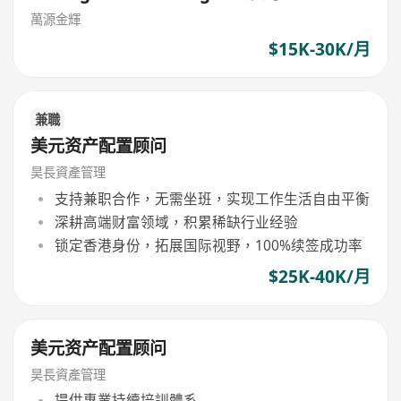
優才/專才/留學/投資移民）
萬源金輝
$15K-30K/月
兼職
美元资产配置顾问
昊長資產管理
支持兼职合作，无需坐班，实现工作生活自由平衡
深耕高端财富领域，积累稀缺行业经验
锁定香港身份，拓展国际视野，100%续签成功率
$25K-40K/月
美元资产配置顾问
昊長資產管理
提供專業持續培訓體系