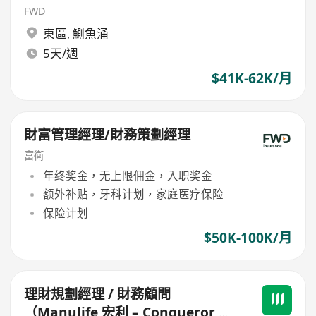
FWD
東區
,
鰂魚涌
5天/週
$41K-62K/月
財富管理經理/財務策劃經理
富衛
年终奖金，无上限佣金，入职奖金
额外补贴，牙科计划，家庭医疗保险
保险计划
$50K-100K/月
理財規劃經理 / 財務顧問
（Manulife 宏利 – Conqueror 團