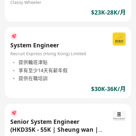
Classy Wheeler
$23K-28K/月
System Engineer
Recruit Express (Hong Kong) Limited
提供輪班津貼
享有至少14天有薪年假
提供在職培訓
$30K-36K/月
Senior System Engineer
(HKD35K - 55K | Sheung wan | 5