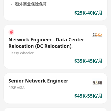
额外商业保险保障
$25K-40K/月
Network Engineer - Data Center
Relocation (DC Relocation)
(CCNP/CCIE)
Classy Wheeler
$35K-45K/月
Senior Network Engineer
RISE ASIA
$45K-55K/月