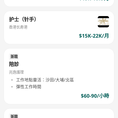
护士（针手）
香港长寿港
$15K-22K/月
兼職
陪診
兆逸護理
工作地點靈活：沙田/大埔/北區
彈性工作時間
$60-90/小時
兼職