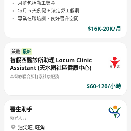
月薪包括勤工獎金
每月 6 天例假 + 法定勞工假期
專業在職培訓，良好晉升空間
$16K-20K/月
兼職
最新
替假西醫診所助理 Locum Clinic
Assistant (天水圍社區健康中心)
基督教聯合那打素社康服務
$60-120/小時
醫生助手
領昇人力
油尖旺
,
旺角