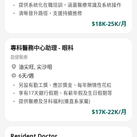
提供系統化在職培訓，涵蓋醫療常識及系統操作
清晰晉升路徑，支援持續進修
$18K-25K/月
專科醫務中心助理 - 眼科
盈健醫療
油尖旺
,
尖沙咀
6天/週
另設有勤工獎、應診獎金、每年酬情性花紅
享有17天銀行假期、有薪年假及生日假期等
提供醫療及牙科福利(連直系家屬)
$17K-22K/月
Resident Doctor