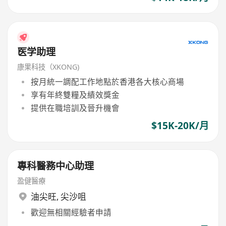
医学助理
康果科技（XKONG)
按月統一調配工作地點於香港各大核心商場
享有年終雙糧及績效獎金
提供在職培訓及晉升機會
$15K-20K/月
專科醫務中心助理
盈健醫療
油尖旺
,
尖沙咀
歡迎無相關經驗者申請