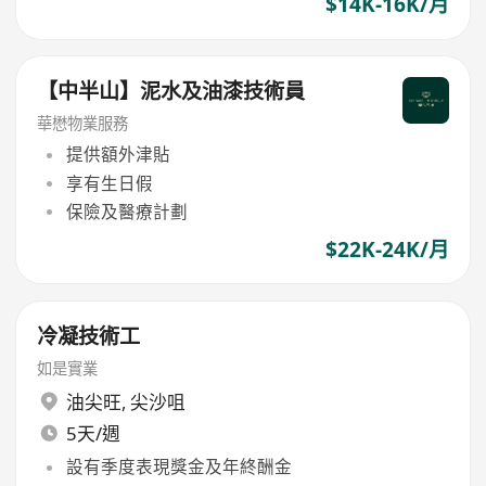
$14K-16K/月
【中半山】泥水及油漆技術員
華懋物業服務
提供額外津貼
享有生日假
保險及醫療計劃
$22K-24K/月
冷凝技術工
如是實業
油尖旺
,
尖沙咀
5天/週
設有季度表現獎金及年終酬金