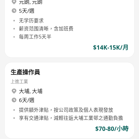
元朗
,
元朗
5天/週
无学历要求
薪资范围清晰，含加班费
每周工作5天半
$14K-15K/月
生產操作員
上進工業
大埔
,
大埔
6天/週
提供額外津貼，按公司政策及個人表現發放
享有交通津貼，減輕往返大埔工業邨之通勤負擔
$70-80/小時