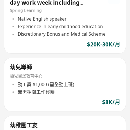
day work week including
Saturday and Sunday)
Spring Learning
Native English speaker
Experience in early childhood education
Discretionary Bonus and Medical Scheme
$20K-30K/月
幼兒導師
趣兒城堡教育中心
勤工獎 $1,000 (需全勤上班)
無需相關工作經驗
$8K/月
幼稚園工友