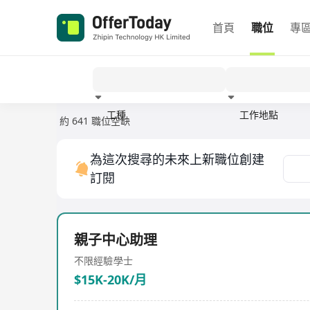
首頁
職位
專
工種
工作地點
約 641 職位空缺
經驗
為這次搜尋的未來上新職位創建
訂閱
親子中心助理
不限經驗
學士
$15K-20K/月