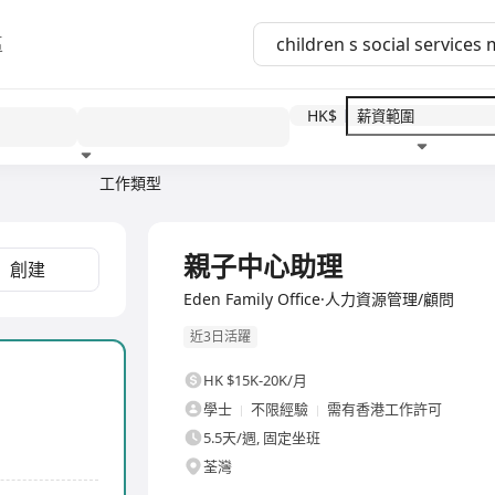
區
HK$
工作類型
教育程度
福利待遇
全職
親子中心助理
創建
Eden Family Office·人力資源管理/顧問
近3日活躍
HK $15K-20K/月
學士
不限經驗
需有香港工作許可
5.5天/週, 固定坐班
荃灣