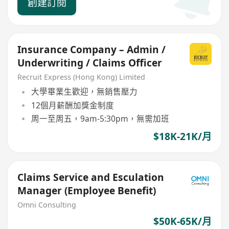
創建訂閱
Insurance Company – Admin /
Underwriting / Claims Officer
Recruit Express (Hong Kong) Limited
大學畢業生歡迎，無銷售壓力
12個月薪酬加獎金制度
周一至周五，9am-5:30pm，無需加班
$18K-21K/月
Claims Service and Esculation
Manager (Employee Benefit)
Omni Consulting
$50K-65K/月