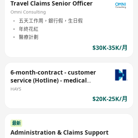
Travel Claims Senior Officer
Omni Consulting
五天工作周，銀行假，生日假
年終花紅
醫療計劃
$30K-35K/月
6-month-contract - customer
service (Hotline) - medical
claims
HAYS
$20K-25K/月
最新
Administration & Claims Support