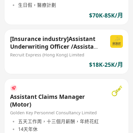
生日假，醫療計劃
$70K-85K/月
[Insurance industry]Assistant
Underwriting Officer /Assistant
Claims Officer
Recruit Express (Hong Kong) Limited
$18K-25K/月
Assistant Claims Manager
(Motor)
Golden Key Personnel Consultancy Limited
五天工作周，十三個月薪酬，年終花紅
14天年休