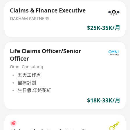
Claims & Finance Executive
OAKHAM PARTNERS
$25K-35K/月
Life Claims Officer/Senior
Officer
Omni Consulting
五天工作周
醫療計劃
生日假,年終花紅
$18K-33K/月