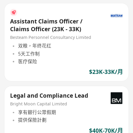
Assistant Claims Officer /
Claims Officer (23K - 33K)
Besteam Personnel Consultancy Limited
双粮，年终花红
5天工作制
医疗保险
$23K-33K/月
Legal and Compliance Lead
Bright Moon Capital Limited
享有銀行公眾假期
提供保險計劃
$40K-70K/月