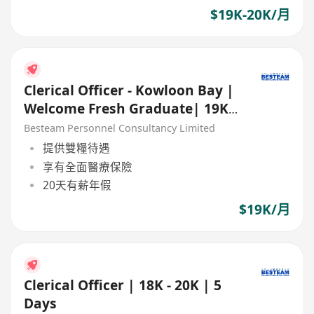
$19K-20K/月
Clerical Officer - Kowloon Bay |
Welcome Fresh Graduate| 19K
| 5 Days
Besteam Personnel Consultancy Limited
提供雙糧待遇
享有全面醫療保險
20天有薪年假
$19K/月
Clerical Officer | 18K - 20K | 5
Days