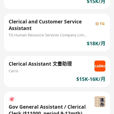
$15K/月
Clerical and Customer Service
Assistant
TG Human Resource Services Company Limited
$18K/月
Clerical Assistant 文書助理
Carro
$15K-16K/月
Gov General Assistant / Clerical
Clerk ($11000, period 9-12mth)