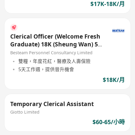
$17K-18K/月
Clerical Officer (Welcome Fresh
Graduate) 18K (Sheung Wan) 5
Days
Besteam Personnel Consultancy Limited
雙糧，年度花紅，醫療及人壽保險
5天工作週，提供晉升機會
$18K/月
Temporary Clerical Assistant
Giotto Limited
$60-65/小時