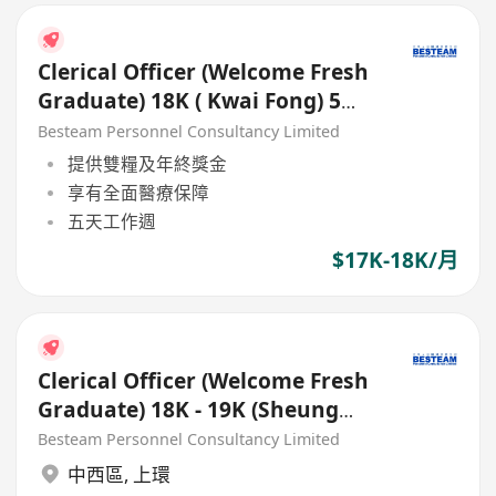
Clerical Officer (Welcome Fresh
Graduate) 18K ( Kwai Fong) 5
Days
Besteam Personnel Consultancy Limited
提供雙糧及年終獎金
享有全面醫療保障
五天工作週
$17K-18K/月
Clerical Officer (Welcome Fresh
Graduate) 18K - 19K (Sheung
Wan) 5 Days
Besteam Personnel Consultancy Limited
中西區
,
上環