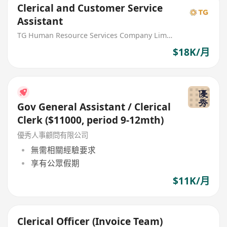
Clerical and Customer Service
Assistant
TG Human Resource Services Company Limited
$18K/月
Gov General Assistant / Clerical
Clerk ($11000, period 9-12mth)
優秀人事顧問有限公司
無需相關經驗要求
享有公眾假期
$11K/月
Clerical Officer (Invoice Team)