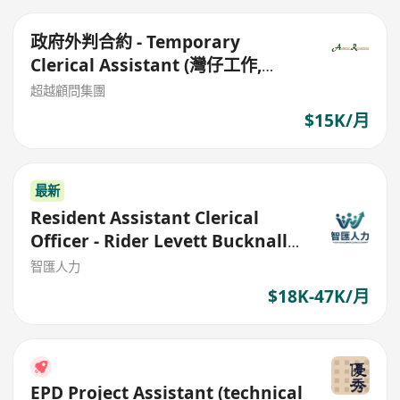
政府外判合約 - Temporary
Clerical Assistant (灣仔工作,
HK$15180)
超越顧問集團
$15K/月
最新
Resident Assistant Clerical
Officer - Rider Levett Bucknall
Limited
智匯人力
$18K-47K/月
EPD Project Assistant (technical