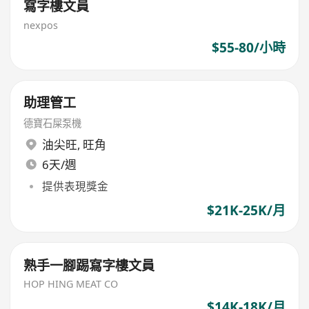
寫字樓文員
nexpos
$55-80/小時
助理管工
德寶石屎泵機
油尖旺
,
旺角
6天/週
提供表現獎金
$21K-25K/月
熟手一腳踢寫字樓文員
HOP HING MEAT CO
$14K-18K/月