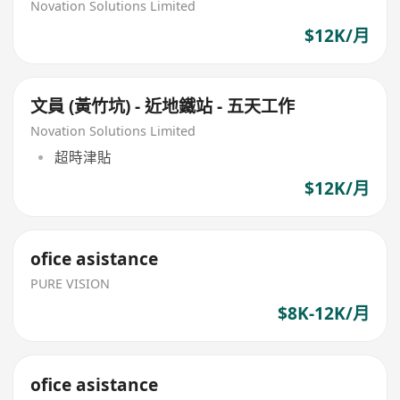
Novation Solutions Limited
$12K/月
文員 (黃竹坑) - 近地鐵站 - 五天工作
Novation Solutions Limited
超時津貼
$12K/月
ofice asistance
PURE VISION
$8K-12K/月
ofice asistance