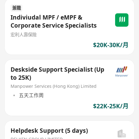
兼職
Indiviudal MPF / eMPF &
Corporate Service Specialists
宏利人壽保險
$20K-30K/月
Deskside Support Specialist (Up
to 25K)
Manpower Services (Hong Kong) Limited
五天工作周
$22K-25K/月
Helpdesk Support (5 days)