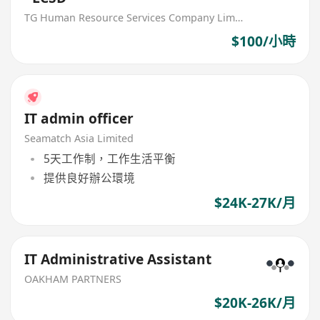
TG Human Resource Services Company Limited
$100/小時
IT admin officer
Seamatch Asia Limited
5天工作制，工作生活平衡
提供良好辦公環境
$24K-27K/月
IT Administrative Assistant
OAKHAM PARTNERS
$20K-26K/月