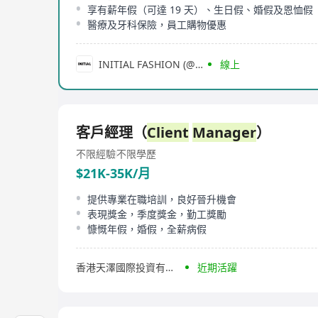
享有薪年假（可達 19 天）、生日假、婚假及恩恤假
醫療及牙科保險，員工購物優惠
INITIAL FASHION (@initialfashion)
線上
客戶經理（
Client
Manager
）
不限經驗
不限學歷
$21K-35K/月
提供專業在職培訓，良好晉升機會
表現獎金，季度獎金，勤工獎勵
慷慨年假，婚假，全薪病假
香港天澤國際投資有限公司
近期活躍