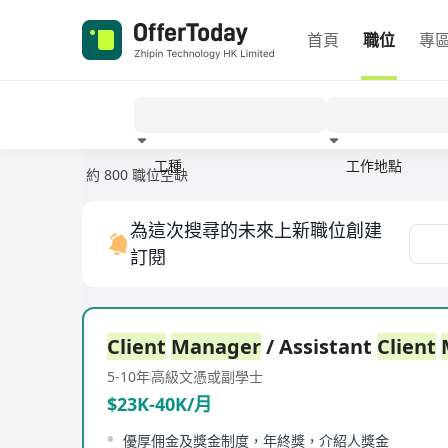
首頁
職位
專
工種
工作地點
約 800 職位空缺
經驗
為這次搜尋的未來上新職位創建
訂閱
Client
Manager
/ Assistant
Client
5-10年
高級文憑或副學士
$23K-40K/月
優厚佣金及獎金制度，年終獎，介紹人獎金