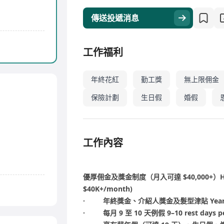
傳送投遞消息
工作福利
年終花紅
勤工獎
無上限佣金
保險計劃
生日假
婚假
工作內容
優厚佣金及獎金制度（月入可達 $40,000+）High c
$40K+/month)
· 年終獎金、介紹人獎金及髮型津貼 Year-end bonu
· 每月 9 至 10 天例假 9–10 rest days p