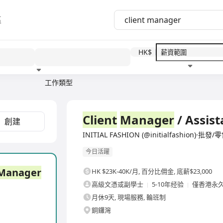
區
HK$
工作類型
教育程度
福利待遇
全職
Client
Manager
/ Assis
創建
INITIAL FASHION (@initialfashion)·批發/
今日活躍
Manager
HK $23K-40K/月
,
百分比佣金, 底薪$23,000
高級文憑或副學士
5-10年经验
僅香港永
月休9天, 現場服務, 輪班制
銅鑼灣