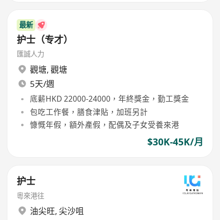
最新
护士（专才）
匯誠人力
觀塘
,
觀塘
5天/週
底薪HKD 22000-24000，年終獎金，勤工獎金
包吃工作餐，膳食津貼，加班另計
慷慨年假，額外產假，配偶及子女受養來港
$30K-45K/月
护士
粵來港往
油尖旺
,
尖沙咀