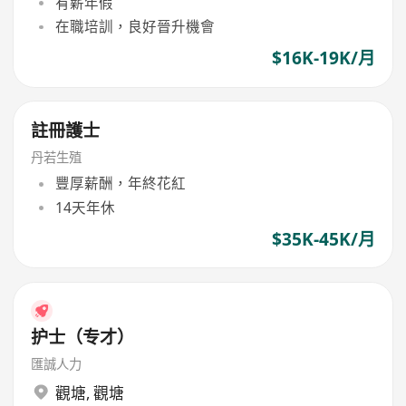
有薪年假
在職培訓，良好晉升機會
$16K-19K/月
註冊護士
丹若生殖
豐厚薪酬，年終花紅
14天年休
$35K-45K/月
护士（专才）
匯誠人力
觀塘
,
觀塘