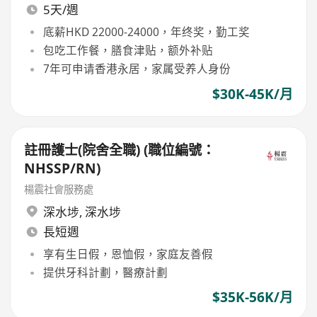
5天/週
底薪HKD 22000-24000，年终奖，勤工奖
包吃工作餐，膳食津贴，额外补贴
7年可申请香港永居，家属受养人身份
$30K-45K/月
註冊護士(院舍全職) (職位編號：
NHSSP/RN)
楊震社會服務處
深水埗
,
深水埗
長短週
享有生日假，恩恤假，家庭友善假
提供牙科計劃，醫療計劃
$35K-56K/月