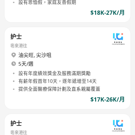
設有恩恤假，家庭友善假期
$18K-27K/月
护士
粵來港往
油尖旺
,
尖沙咀
5天/週
設有年度績效獎金及服務滿期獎勵
有薪年假首年10天，逐年遞增至14天
提供全面醫療保障計劃及直系親屬覆蓋
$17K-26K/月
护士
粵來港往