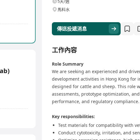
5天/週
馬料水
傳送投遞消息
工作內容
Role Summary
lab)
We are seeking an experienced and driv
development activities in Hong Kong for 
designed for cattle and sheep. This role wi
assessments, prototype optimization, and c
performance, and regulatory compliance.
Key responsibilities:
Test materials for compatibility with ve
Conduct cytotoxicity, irritation, and sen