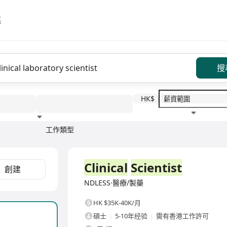
區
搜
HK$
工作類型
教育程度
福利待遇
全職
Clinical
Scientist
創建
NDLESS·醫療/製藥
HK $35K-40K/月
碩士
5-10年经验
需有香港工作許可