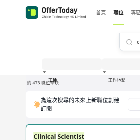
首頁
職位
專
工種
工作地點
約 473 職位空缺
經驗
為這次搜尋的未來上新職位創建
訂閱
Clinical
Scientist