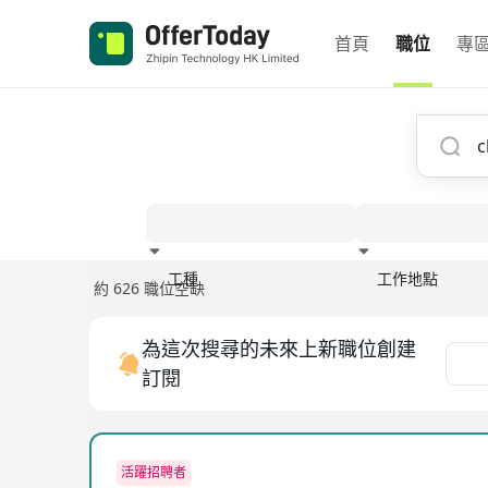
首頁
職位
專
工種
工作地點
約 626 職位空缺
經驗
為這次搜尋的未來上新職位創建
訂閱
活躍招聘者