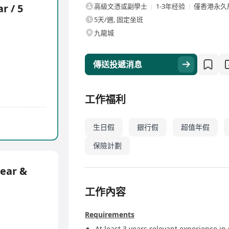
r / 5
高級文憑或副學士
1-3年经验
僅香港永久
5天/週, 固定坐班
九龍城
傳送投遞消息
工作福利
生日假
銀行假
超值年假
保險計劃
ear &
工作內容
Requirements
At least 3 years relevant experience i