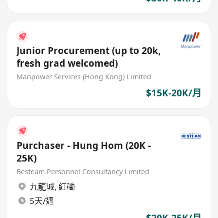
Junior Procurement (up to 20k,
fresh grad welcomed)
Manpower Services (Hong Kong) Limited
$15K-20K/月
Purchaser - Hung Hom (20K -
25K)
Besteam Personnel Consultancy Limited
九龍城
,
紅磡
5天/週
$20K-25K/月