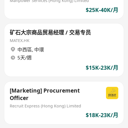
Manpower Services (Hong Kong) Limited
$25K-40K/月
矿石大宗商品贸易经理 / 交易专员
MATEX.HK
中西區
,
中環
5天/週
$15K-23K/月
[Marketing] Procurement
Officer
Recruit Express (Hong Kong) Limited
$18K-23K/月