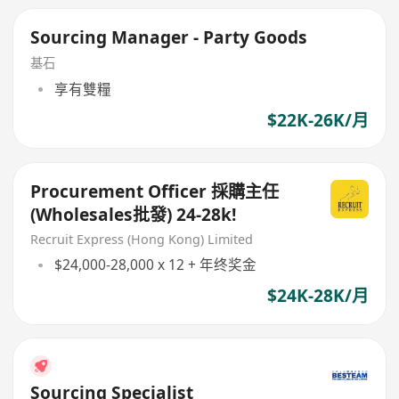
Sourcing Manager - Party Goods
基石
享有雙糧
$22K-26K/月
Procurement Officer 採購主任
(Wholesales批發) 24-28k!
Recruit Express (Hong Kong) Limited
$24,000-28,000 x 12 + 年终奖金
$24K-28K/月
Sourcing Specialist