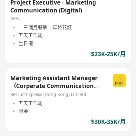
Project Executive - Marketing
Communication (Digital)
ARAL
十三個月薪酬，年終花紅
五天工作周
生日假
$23K-25K/月
Marketing Assistant Manager
（Corperate Communication
Team）
Recruit Express (Hong Kong) Limited
五天工作周
酬金
$30K-35K/月