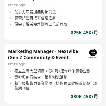
PressLogic
競爭力底薪加無封頂佣金
實現銷售目標可倍增底薪
頂尖表現者總薪酬可三倍於底薪
$25K-45K/月
Marketing Manager - NextVibe
(Gen Z Community & Event
Management)
PressLogic
獨立主導大型項目，從0到1運作旗下實體企劃
實幹與創意結合，策劃潮流活動
將年輕影響力商業變現，透過獨家數據系統轉化為
贊助項目
$30K-45K/月