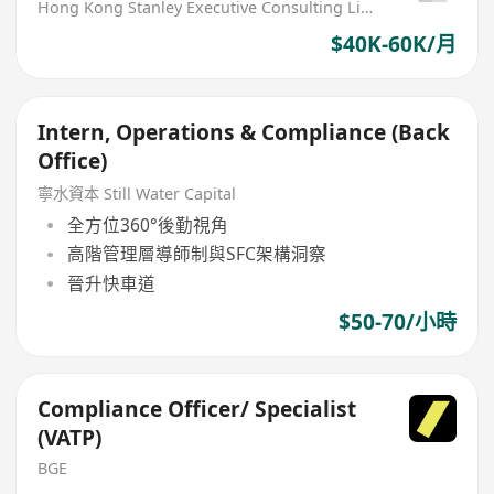
Hong Kong Stanley Executive Consulting Limited
$40K-60K/月
Intern, Operations & Compliance (Back
Office)
寧水資本 Still Water Capital
全方位360°後勤視角
高階管理層導師制與SFC架構洞察
晉升快車道
$50-70/小時
Compliance Officer/ Specialist
(VATP)
BGE