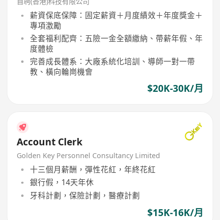
首聘(香港)科技有限公司
薪資保底保障：固定薪資＋月度績效＋年度獎金＋
專項激勵
全套福利配齊：五險一金全額繳納、帶薪年假、年
度體檢
完善成長體系：大廠系統化培訓、導師一對一帶
教、橫向輪崗機會
$20K-30K/月
Account Clerk
Golden Key Personnel Consultancy Limited
十三個月薪酬，彈性花紅，年終花紅
銀行假，14天年休
牙科計劃，保險計劃，醫療計劃
$15K-16K/月