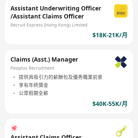
Assistant Underwriting Officer
/Assistant Claims Officer
Recruit Express (Hong Kong) Limited
$18K-21K/月
Claims (Asst.) Manager
Peoplus Recruitment
提供具吸引力的薪酬包及優秀職業前景
享有年終獎金
公眾假期全薪
$40K-55K/月
Assistant Claims Officer