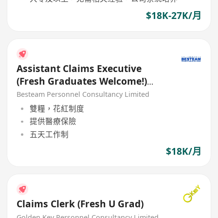
$18K-27K/月
Assistant Claims Executive
(Fresh Graduates Welcome!)
18K
Besteam Personnel Consultancy Limited
雙糧，花紅制度
提供醫療保險
五天工作制
$18K/月
Claims Clerk (Fresh U Grad)
Golden Key Personnel Consultancy Limited