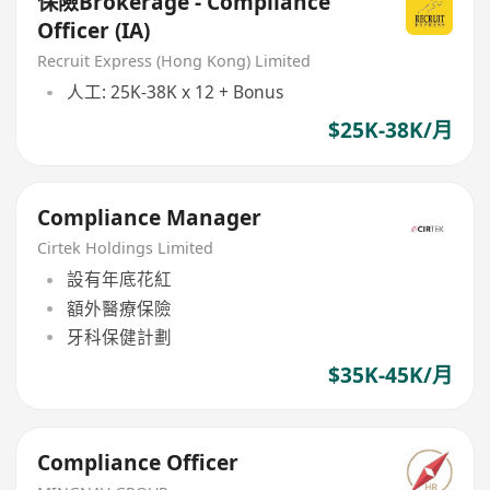
保險Brokerage - Compliance
Officer (IA)
Recruit Express (Hong Kong) Limited
人工: 25K-38K x 12 + Bonus
$25K-38K/月
Compliance Manager
Cirtek Holdings Limited
設有年底花紅
額外醫療保險
牙科保健計劃
$35K-45K/月
Compliance Officer