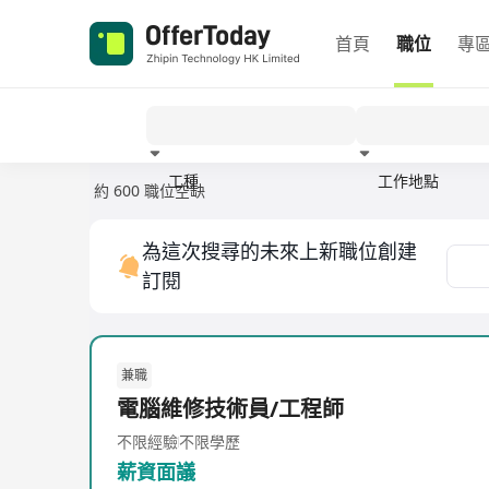
首頁
職位
專
工種
工作地點
約 600 職位空缺
經驗
為這次搜尋的未來上新職位創建
訂閱
兼職
電腦維修技術員/工程師
不限經驗
不限學歷
薪資面議