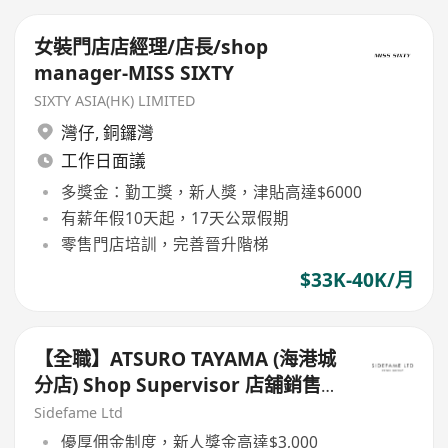
女裝門店店經理/店長/shop
manager-MISS SIXTY
SIXTY ASIA(HK) LIMITED
灣仔
,
銅鑼灣
工作日面議
多獎金：勤工獎，新人獎，津貼高達$6000
有薪年假10天起，17天公眾假期
零售門店培訓，完善晉升階梯
$33K-40K/月
【全職】ATSURO TAYAMA (海港城
分店) Shop Supervisor 店舖銷售主
管【永久保證佣金+新人獎金
Sidefame Ltd
$3,000】
優厚佣金制度，新人獎金高達$3,000