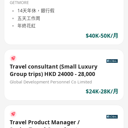
Travel Retail)
GETMORE
14天年休，銀行假
五天工作周
年終花紅
$40K-50K/月
Travel consultant (Small Luxury
Group trips) HKD 24000 - 28,000
Global Development Personnel Co Limited
$24K-28K/月
Travel Product Manager /