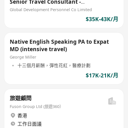
Senior Travel Consultant -
CRUISE HKD33,000 - 40,000
Global Development Personnel Co Limited
$35K-43K/月
Native English Speaking PA to Expat
MD (intensive travel)
George Miller
十三個月薪酬，彈性花紅，醫療計劃
$17K-21K/月
旅遊顧問
Fuson Group Ltd (旅遊360）
香港
工作日面議