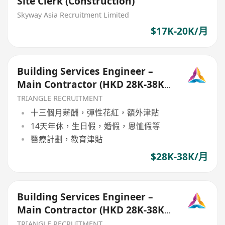
Site Clerk (Construction)
Skyway Asia Recruitment Limited
$17K-20K/月
Building Services Engineer –
Main Contractor (HKD 28K-38K)
(TR017)
TRIANGLE RECRUITMENT
十三個月薪酬，彈性花紅，額外津貼
14天年休，生日假，婚假，恩恤假等
醫療計劃，教育津貼
$28K-38K/月
Building Services Engineer –
Main Contractor (HKD 28K-38K)
(TR017)
TRIANGLE RECRUITMENT