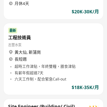
月休4天
$20K-30K/月
最新
工程技術員
志豐水泵
黃大仙
,
新蒲崗
長短週
超時工作津貼，年終雙糧，膳食津貼
有薪年假超過7天
六天工作制，配合緊急Call-out
$18K-35K/月
Site Engineer (Building/ Civil)