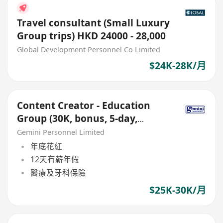
Travel consultant (Small Luxury
Group trips) HKD 24000 - 28,000
Global Development Personnel Co Limited
$24K-28K/月
Content Creator - Education
Group (30K, bonus, 5-day,
Causeway Bay),
Gemini Personnel Limited
年底花紅
12天有薪年假
醫療及牙科保險
$25K-30K/月