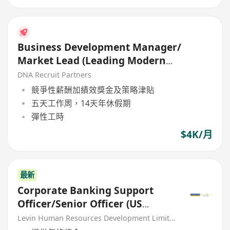
Business Development Manager/
Market Lead (Leading Modern
Beverage Group)
DNA Recruit Partners
競爭性薪酬加績效獎金及策略津貼
五天工作周，14天年休假期
彈性工時
$4K/月
最新
Corporate Banking Support
Officer/Senior Officer (US
banking group)
Levin Human Resources Development Limited