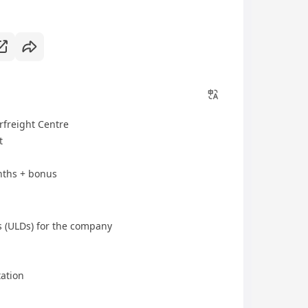
rfreight Centre
t
nths + bonus
 (ULDs) for the company
ation