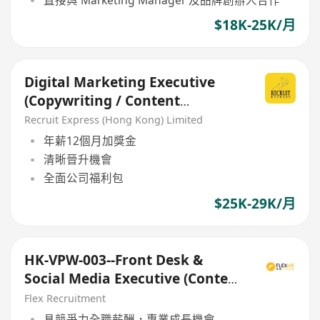
$18K-25K/月
Digital Marketing Executive
(Copywriting / Content
Creation)
Recruit Express (Hong Kong) Limited
年薪12個月加獎金
清晰晉升機會
全面公司福利包
$25K-29K/月
HK-VPW-003--Front Desk &
Social Media Executive (Content
Creation Focus)
Flex Recruitment
具競爭力全職薪酬，專業成長機會