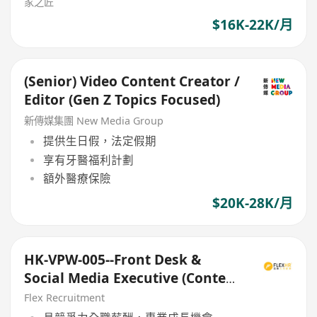
家之匠
$16K-22K/月
(Senior) Video Content Creator /
Editor (Gen Z Topics Focused)
新傳媒集團 New Media Group
提供生日假，法定假期
享有牙醫福利計劃
額外醫療保險
$20K-28K/月
HK-VPW-005--Front Desk &
Social Media Executive (Content
Creation Focus)
Flex Recruitment