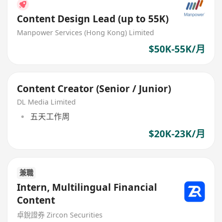
Content Design Lead (up to 55K)
Manpower Services (Hong Kong) Limited
$50K-55K/月
Content Creator (Senior / Junior)
DL Media Limited
五天工作周
$20K-23K/月
兼職
Intern, Multilingual Financial
Content
卓銳證券 Zircon Securities