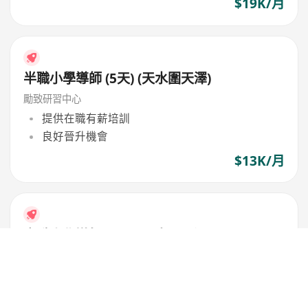
$19K/月
半職小學導師 (5天) (天水圍天澤)
勵致研習中心
提供在職有薪培訓
良好晉升機會
$13K/月
半職小學導師 (5天) (天水圍天澤)
勵致研習中心
高速發展公司，新分校陸續開幕
設有培訓及良好晉升階層