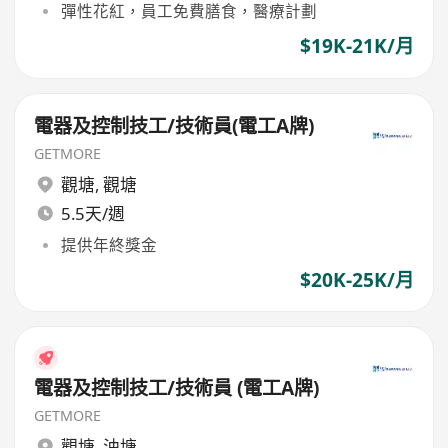
彈性花紅，員工免費膳食，醫療計劃
$19K-21K/月
電器及控制技工/技術員(電工A牌)
GETMORE
觀塘
,
觀塘
5.5天/週
提供年終獎金
$20K-25K/月
電器及控制技⼯/技術員 (電⼯A牌)
GETMORE
觀塘
,
油塘