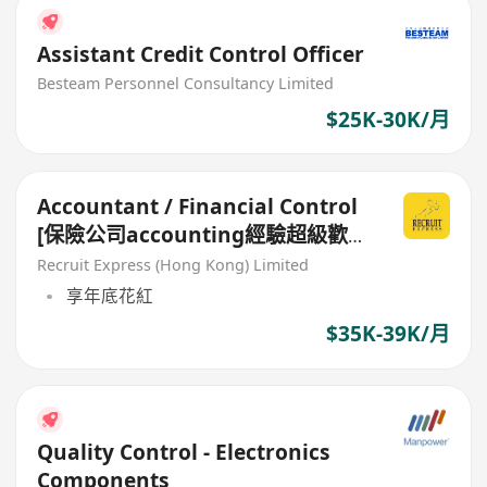
Assistant Credit Control Officer
Besteam Personnel Consultancy Limited
$25K-30K/月
Accountant / Financial Control
[保險公司accounting經驗超級歡
迎!!]
Recruit Express (Hong Kong) Limited
享年底花紅
$35K-39K/月
Quality Control - Electronics
Components