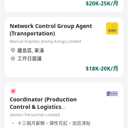
$20K-25K/月
Network Control Group Agent
(Transportation)
Recruit Express (Hong Kong) Limited
離島區
,
東涌
工作日面議
$18K-20K/月
Coordinator (Production
Control & Logistics
Department)
Gemini Personnel Limited
十三個月薪酬，彈性花紅，加班津貼