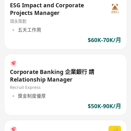
ESG Impact and Corporate
Projects Manager
環永策劃
五天工作周
$60K-70K/月
Corporate Banking 企業銀行 請
Relationship Manager
Recruit Express
獎金制度優厚
$50K-90K/月