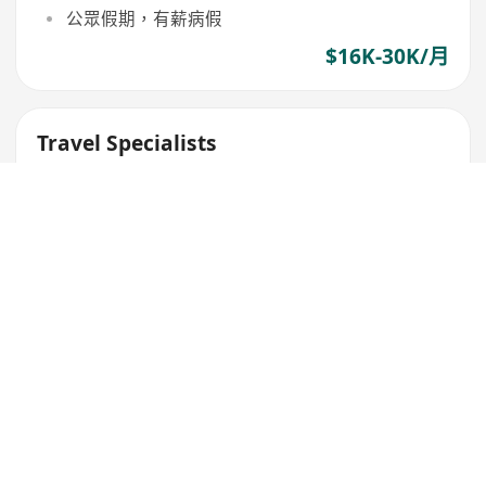
公眾假期，有薪病假
$16K-30K/月
Travel Specialists
INTRIQ JOURNEY LIMITED
高額佣金潛力，業內優渥薪酬
承諾人才發展，旅遊業界翹楚
機會旅遊迷人地點，享受大幅折扣
$23K-26K/月
Hong Kong Lifestyle & Travel
Concierge Specialist
QHire
提供彈性花紅制度