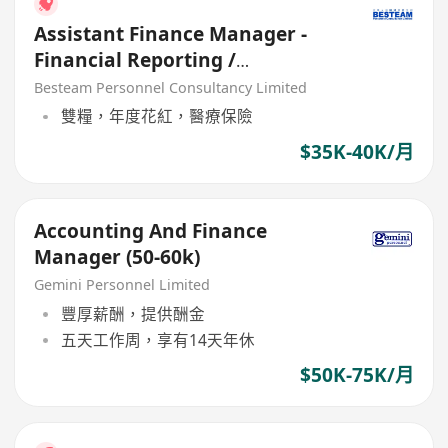
Assistant Finance Manager -
Financial Reporting /
Consolidation | 35K - 40K
Besteam Personnel Consultancy Limited
雙糧，年度花紅，醫療保險
$35K-40K/月
Accounting And Finance
Manager (50-60k)
Gemini Personnel Limited
豐厚薪酬，提供酬金
五天工作周，享有14天年休
$50K-75K/月