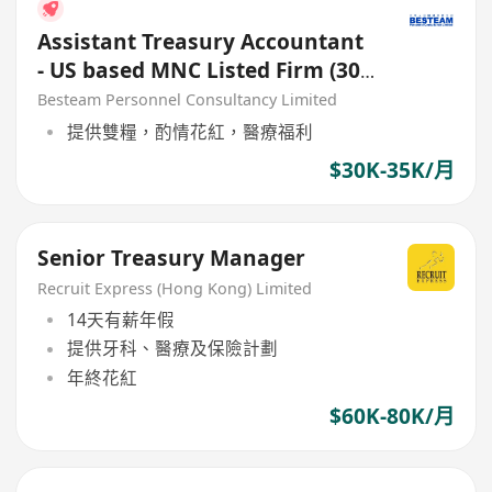
Assistant Treasury Accountant
- US based MNC Listed Firm (30K
- 35K)
Besteam Personnel Consultancy Limited
提供雙糧，酌情花紅，醫療福利
$30K-35K/月
Senior Treasury Manager
Recruit Express (Hong Kong) Limited
14天有薪年假
提供牙科、醫療及保險計劃
年終花紅
$60K-80K/月