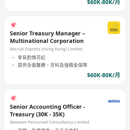
$60K-80K/月
Senior Treasury Manager –
Multinational Corporation
Recruit Express (Hong Kong) Limited
享有酌情花紅
提供全面醫療、牙科及強積金保障
$60K-80K/月
Senior Accounting Officer -
Treasury (30K - 35K)
Besteam Personnel Consultancy Limited