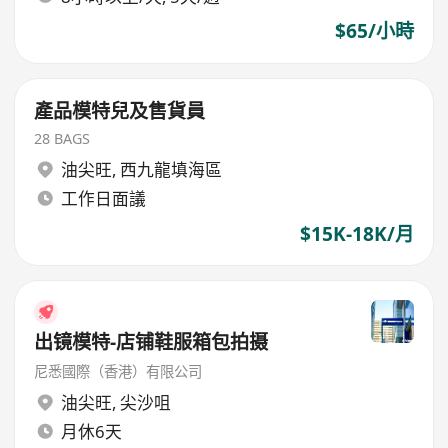
$65/小時
產品模特兒及售貨員
28 BAGS
油尖旺
,
西九龍填海區
工作日面議
$15K-18K/月
出镜模特-店铺鞋服箱包拍摄
尼悉國際（香港）有限公司
油尖旺
,
尖沙咀
月休6天