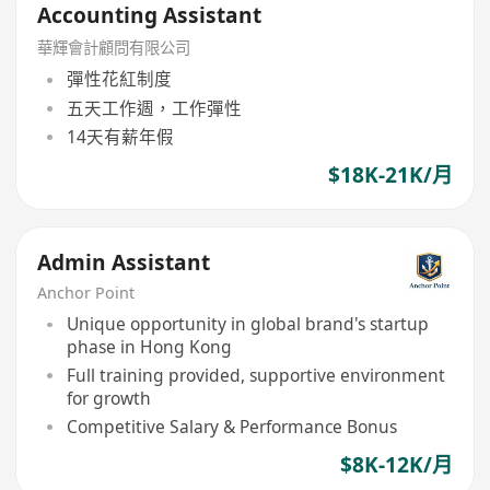
Accounting Assistant
華輝會計顧問有限公司
彈性花紅制度
五天工作週，工作彈性
14天有薪年假
$18K-21K/月
Admin Assistant
Anchor Point
Unique opportunity in global brand's startup
phase in Hong Kong
Full training provided, supportive environment
for growth
Competitive Salary & Performance Bonus
$8K-12K/月