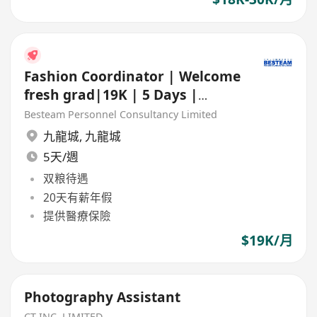
Fashion Coordinator | Welcome
fresh grad|19K | 5 Days |
Double Pay, | 20 days AL
Besteam Personnel Consultancy Limited
九龍城
,
九龍城
5天/週
双粮待遇
20天有薪年假
提供醫療保險
$19K/月
Photography Assistant
CT-INC. LIMITED