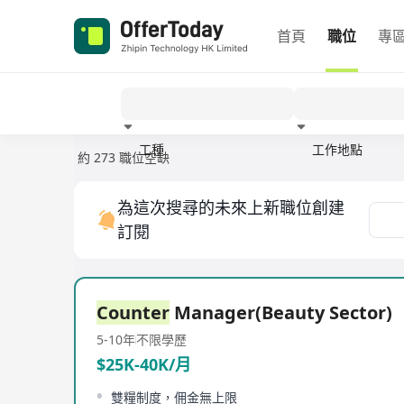
首頁
職位
專
工種
工作地點
約 273 職位空缺
經驗
為這次搜尋的未來上新職位創建
訂閱
Counter
Manager(Beauty Sector)
5-10年
不限學歷
$25K-40K/月
雙糧制度，佣金無上限