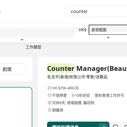
區
HK$
工作類型
教育程度
福利待遇
全職
Counter
Manager(Beaut
創建
毛戈平(香港)有限公司·零售/消費品
HK $25K-40K/月
不限學歷
5-10年经验
需有香港工作許可
月休8天, 現場服務, 輪班制
銅鑼灣