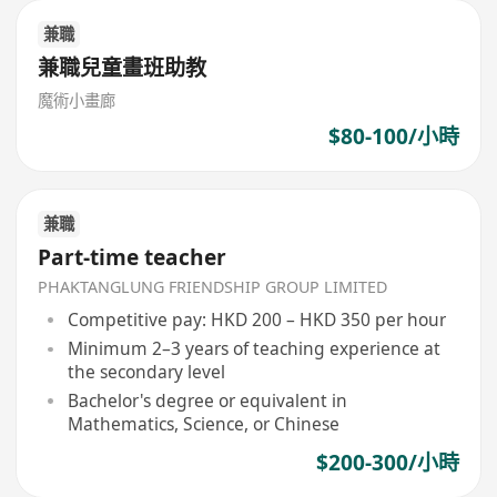
兼職
兼職兒童畫班助教
魔術小畫廊
$80-100/小時
兼職
Part-time teacher
PHAKTANGLUNG FRIENDSHIP GROUP LIMITED
Competitive pay: HKD 200 – HKD 350 per hour
Minimum 2–3 years of teaching experience at
the secondary level
Bachelor's degree or equivalent in
Mathematics, Science, or Chinese
$200-300/小時