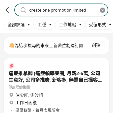
全部篩選
工種
工作地點
受僱形式
創建
為這次搜尋的未來上新職位創建訂閱
痛症推拿師 (痛症領導集團, 月薪2-6萬, 公司
生意好, 公司多推廣, 新客多, 無需自己搵客,
適合想搵錢人士申請, 需有基本美容/按摩經
健康理療集團
驗)
油尖旺
,
尖沙咀
工作日面議
優厚薪酬，每月表現獎金