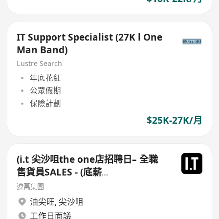
IT Support Specialist (27K l One
Man Band)
Lustre Search
年底花紅
公眾假期
保險計劃
$25K-27K/月
(i.t 尖沙咀the one店招聘日– 全職
售貨員SALES - (底薪
$15,500-$16,000+佣+勤工$500
遵萬集團
)+每月7日例假
油尖旺
,
尖沙咀
工作日面議