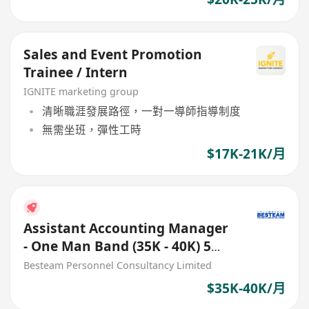
Sales and Event Promotion
Trainee / Intern
IGNITE marketing group
清晰職涯發展路徑，一對一導師指導制度
無需坐班，彈性工時
$17K-21K/月
Assistant Accounting Manager
- One Man Band (35K - 40K) 5
Days
Besteam Personnel Consultancy Limited
$35K-40K/月