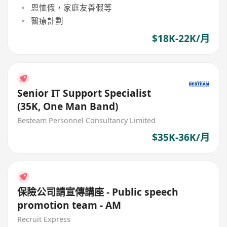
恩恤假，家庭友善假等
醫療計劃
$18K-22K/月
Senior IT Support Specialist
(35K, One Man Band)
Besteam Personnel Consultancy Limited
$35K-36K/月
保險公司請宣傳講座 - Public speech
promotion team - AM
Recruit Express