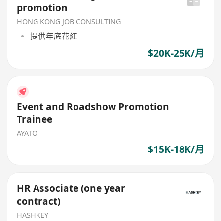
promotion
HONG KONG JOB CONSULTING
提供年底花紅
$20K-25K/月
Event and Roadshow Promotion
Trainee
AYATO
$15K-18K/月
HR Associate (one year
contract)
HASHKEY