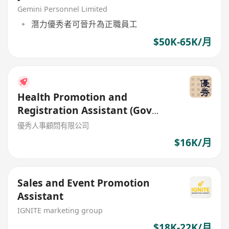
Gemini Personnel Limited
潛力優秀者可晉升為正職員工
$50K-65K/月
Health Promotion and
Registration Assistant (Gov
Contract)
優秀人事顧問有限公司
$16K/月
Sales and Event Promotion
Assistant
IGNITE marketing group
$18K-22K/月