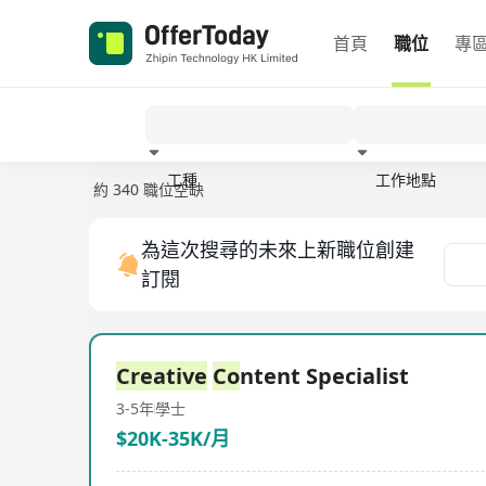
首頁
職位
專
工種
工作地點
約 340 職位空缺
經驗
為這次搜尋的未來上新職位創建
訂閱
Creative
Co
ntent Specialist
3-5年
學士
$20K-35K/月